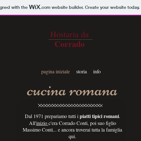
igned with the
.com
website builder. Create your website today.
Hostaria da
Corrado
pagina iniziale
storia
info
cucina romana
piatti tipici romani
Dal 1971 prepariamo tutti i
.
All'
inizio
c'era Corrado Conti, poi suo figlio
Massimo Conti... e ancora troverai tutta la famiglia
qui.