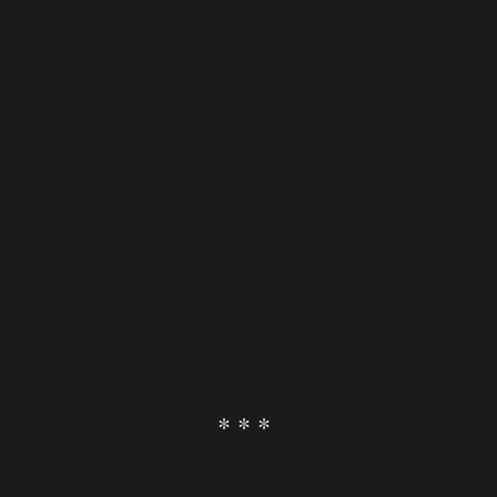
* * *