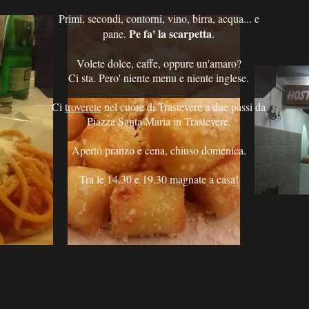
Primi, secondi, contorni, vino, birra, acqua... e
Pe fa' la scarpetta
pane.
.
Volete dolce, caffe, oppure un'amaro?
Ci sta. Pero' niente menu e niente inglese.
Ci
troverete
nel cuore di Trastevere a due passi da
Piazza Santa Maria in Trastevere.
Aperto pranzo e cena, chiuso domenica.
Tra le 14.30 e 19.30 magnate a casa!